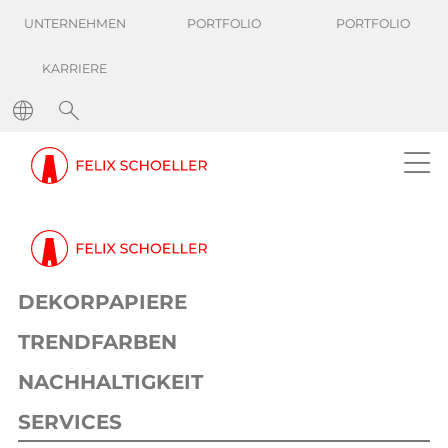
UNTERNEHMEN
PORTFOLIO
PORTFOLIO
KARRIERE
Senkung der
Ausfallzeiten im
Dekordruck um
27%
DEKORPAPIERE
TRENDFARBEN
NACHHALTIGKEIT
SERVICES
Success Stories
Senkung der Ausfallzeiten