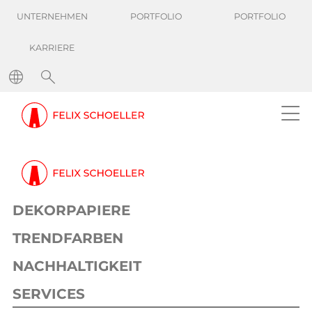
UNTERNEHMEN
PORTFOLIO
PORTFOLIO
KARRIERE
Reduzierung der
Qualifikationszeit für
Pigmentwechsel um
33%
DEKORPAPIERE
TRENDFARBEN
NACHHALTIGKEIT
Success Stories
Reduzierung der Qualifikationszeit für Pigmentwechsel
SERVICES