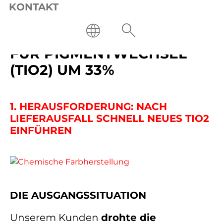
Bereich: Prozess
KONTAKT
USE CASE: REDUZIERUNG
DER QUALIFIKATIONSZEIT
FÜR PIGMENTWECHSEL
(TIO2) UM 33%
1. HERAUSFORDERUNG: NACH
LIEFERAUSFALL SCHNELL NEUES TIO2
EINFÜHREN
DIE AUSGANGSSITUATION
Unserem Kunden
drohte die