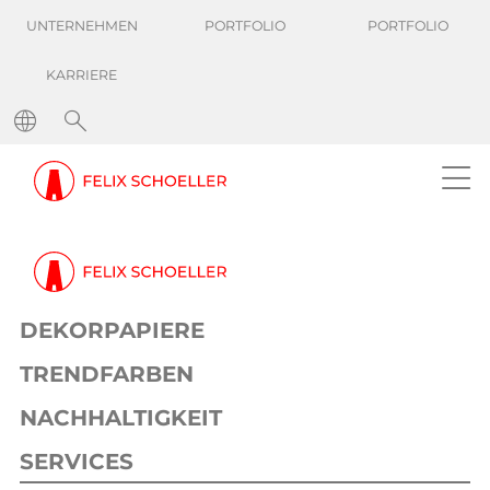
UNTERNEHMEN
PORTFOLIO
PORTFOLIO
KARRIERE
News
Neue Capsule Collection: Felix Schoeller, Carrara und Hueck definieren Oberflächendesign durch Materialintelligenz neu
Pressemeldung
Dekor
23. April 2026
4 min
DEKORPAPIERE
Neue Capsule Collection: Felix
Schoeller, Carrara und Hueck
TRENDFARBEN
definieren Oberflächendesign durch
NACHHALTIGKEIT
Materialintelligenz neu
SERVICES